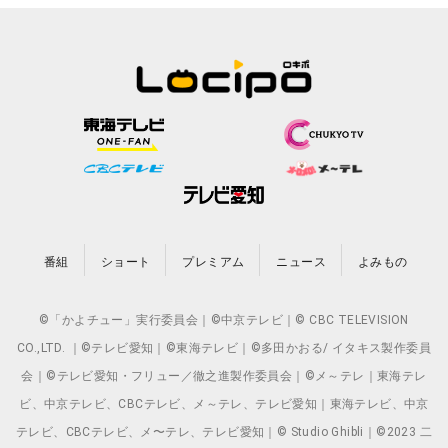
番組
ショート
プレミアム
ニュース
よみもの
©「かよチュー」実行委員会｜©中京テレビ｜© CBC TELEVISION
CO.,LTD. ｜©テレビ愛知｜©東海テレビ｜©多田かおる/ イタキス製作委員
会｜©テレビ愛知・フリュー／徹之進製作委員会｜©メ～テレ｜東海テレ
ビ、中京テレビ、CBCテレビ、メ～テレ、テレビ愛知｜東海テレビ、中京
テレビ、CBCテレビ、メ〜テレ、テレビ愛知｜© Studio Ghibli｜©2023 二