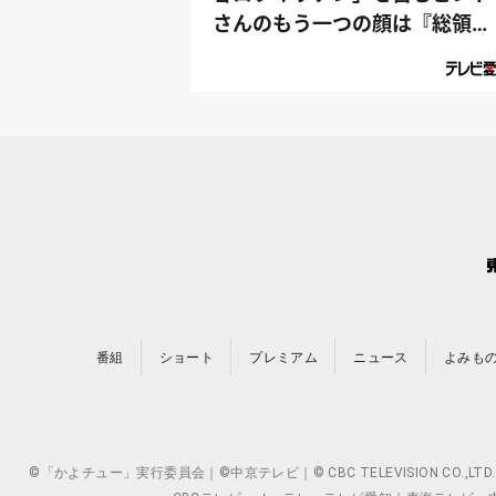
さんのもう一つの顔は『総領
事』⁉｜デラ...
番組
ショート
プレミアム
ニュース
よみも
©「かよチュー」実行委員会｜©中京テレビ｜© CBC TELEVISION 