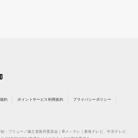
規約
ポイントサービス利用規約
プライバシーポリシー
©テレビ愛知・フリュー／徹之進製作委員会｜©メ～テレ｜東海テレビ、中京テレビ、