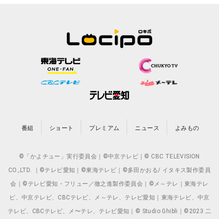
番組
ショート
プレミアム
ニュース
よみもの
©「かよチュー」実行委員会｜©中京テレビ｜© CBC TELEVISION
CO.,LTD. ｜©テレビ愛知｜©東海テレビ｜©多田かおる/ イタキス製作委員
会｜©テレビ愛知・フリュー／徹之進製作委員会｜©メ～テレ｜東海テレ
ビ、中京テレビ、CBCテレビ、メ～テレ、テレビ愛知｜東海テレビ、中京
テレビ、CBCテレビ、メ〜テレ、テレビ愛知｜© Studio Ghibli｜©2023 二