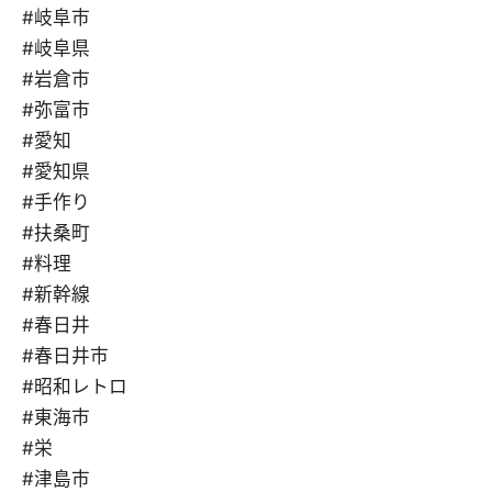
#岐阜市
#岐阜県
#岩倉市
#弥富市
#愛知
#愛知県
#手作り
#扶桑町
#料理
#新幹線
#春日井
#春日井市
#昭和レトロ
#東海市
#栄
#津島市