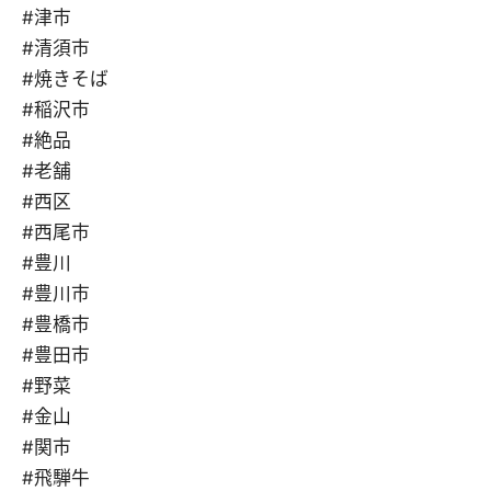
#津市
#清須市
#焼きそば
#稲沢市
#絶品
#老舗
#西区
#西尾市
#豊川
#豊川市
#豊橋市
#豊田市
#野菜
#金山
#関市
#飛騨牛