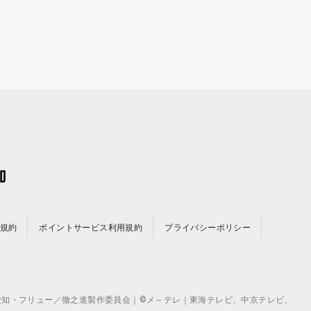
規約
ポイントサービス利用規約
プライバシーポリシー
©テレビ愛知・フリュー／徹之進製作委員会｜©メ～テレ｜東海テレビ、中京テレビ、