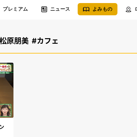
プレミアム
ニュース
よみもの
#松原朋美
#カフェ
ン