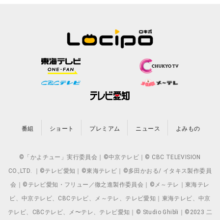
番組
ショート
プレミアム
ニュース
よみもの
©「かよチュー」実行委員会｜©中京テレビ｜© CBC TELEVISION
CO.,LTD. ｜©テレビ愛知｜©東海テレビ｜©多田かおる/ イタキス製作委員
会｜©テレビ愛知・フリュー／徹之進製作委員会｜©メ～テレ｜東海テレ
ビ、中京テレビ、CBCテレビ、メ～テレ、テレビ愛知｜東海テレビ、中京
テレビ、CBCテレビ、メ〜テレ、テレビ愛知｜© Studio Ghibli｜©2023 二