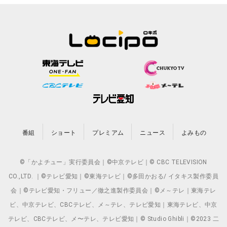
番組
ショート
プレミアム
ニュース
よみもの
©「かよチュー」実行委員会｜©中京テレビ｜© CBC TELEVISION
CO.,LTD. ｜©テレビ愛知｜©東海テレビ｜©多田かおる/ イタキス製作委員
会｜©テレビ愛知・フリュー／徹之進製作委員会｜©メ～テレ｜東海テレ
ビ、中京テレビ、CBCテレビ、メ～テレ、テレビ愛知｜東海テレビ、中京
テレビ、CBCテレビ、メ〜テレ、テレビ愛知｜© Studio Ghibli｜©2023 二