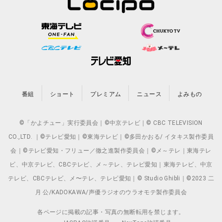
番組
ショート
プレミアム
ニュース
よみもの
©「かよチュー」実行委員会｜©中京テレビ｜© CBC TELEVISION
CO.,LTD. ｜©テレビ愛知｜©東海テレビ｜©多田かおる/ イタキス製作委員
会｜©テレビ愛知・フリュー／徹之進製作委員会｜©メ～テレ｜東海テレ
ビ、中京テレビ、CBCテレビ、メ～テレ、テレビ愛知｜東海テレビ、中京
テレビ、CBCテレビ、メ〜テレ、テレビ愛知｜© Studio Ghibli｜©2023 二
月 公/KADOKAWA/声優ラジオのウラオモテ製作委員会
各ページに掲載の記事・写真の無断転用を禁じます。