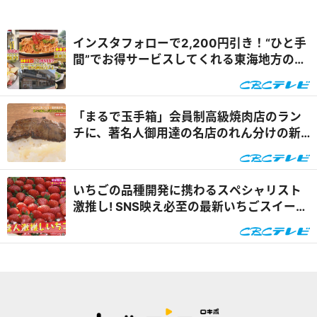
インスタフォローで2,200円引き！“ひと手
間”でお得サービスしてくれる東海地方のグ
ルメスポットを体験リポート『花咲かタイ
ムズ』
「まるで玉手箱」会員制高級焼肉店のラン
チに、著名人御用達の名店のれん分けの新
店舗！ 注目の焼肉店2選
いちごの品種開発に携わるスペシャリスト
激推し! SNS映え必至の最新いちごスイーツ
&自宅で楽しめるオンラインいちご狩り