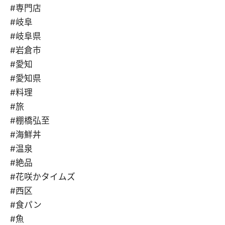
#専門店
#岐阜
#岐阜県
#岩倉市
#愛知
#愛知県
#料理
#旅
#棚橋弘至
#海鮮丼
#温泉
#絶品
#花咲かタイムズ
#西区
#食パン
#魚