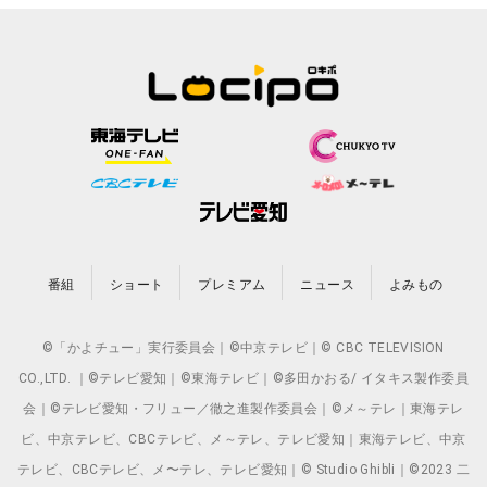
番組
ショート
プレミアム
ニュース
よみもの
©「かよチュー」実行委員会｜©中京テレビ｜© CBC TELEVISION
CO.,LTD. ｜©テレビ愛知｜©東海テレビ｜©多田かおる/ イタキス製作委員
会｜©テレビ愛知・フリュー／徹之進製作委員会｜©メ～テレ｜東海テレ
ビ、中京テレビ、CBCテレビ、メ～テレ、テレビ愛知｜東海テレビ、中京
テレビ、CBCテレビ、メ〜テレ、テレビ愛知｜© Studio Ghibli｜©2023 二