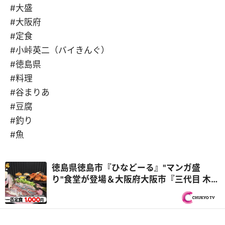
#大盛
#大阪府
#定食
#小峠英二（バイきんぐ）
#徳島県
#料理
#谷まりあ
#豆腐
#釣り
#魚
徳島県徳島市『ひなどーる』"マンガ盛
り"食堂が登場＆大阪府大阪市『三代目 木村
屋』ドキドキ！ブリ釣り店主再び『オモウ
マい店』