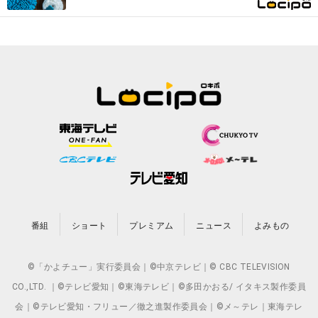
番組
ショート
プレミアム
ニュース
よみもの
©「かよチュー」実行委員会｜©中京テレビ｜© CBC TELEVISION
CO.,LTD. ｜©テレビ愛知｜©東海テレビ｜©多田かおる/ イタキス製作委員
会｜©テレビ愛知・フリュー／徹之進製作委員会｜©メ～テレ｜東海テレ