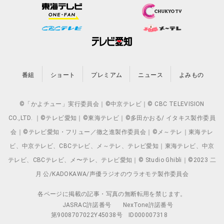
番組
ショート
プレミアム
ニュース
よみもの
©「かよチュー」実行委員会｜©中京テレビ｜© CBC TELEVISION
CO.,LTD. ｜©テレビ愛知｜©東海テレビ｜©多田かおる/ イタキス製作委員
会｜©テレビ愛知・フリュー／徹之進製作委員会｜©メ～テレ｜東海テレ
ビ、中京テレビ、CBCテレビ、メ～テレ、テレビ愛知｜東海テレビ、中京
テレビ、CBCテレビ、メ〜テレ、テレビ愛知｜© Studio Ghibli｜©2023 二
月 公/KADOKAWA/声優ラジオのウラオモテ製作委員会
各ページに掲載の記事・写真の無断転用を禁じます。
JASRAC許諾番号
NexTone許諾番号
第9008707022Y45038号
ID000007318