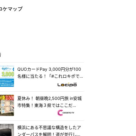
ロケマップ
着
QUOカードPay 3,000円分が100
名様に当たる！「#これロキポで見
れるよ」キャンペーン
夏休み！ 朝昼晩2,500円旅 in安城
市特集！東海３県ではここだ
け！？「はなまるうどん×吉野家
安城横山店...
横浜にある不思議な構造をしたア
ンダーパスを解明！道が並行して2