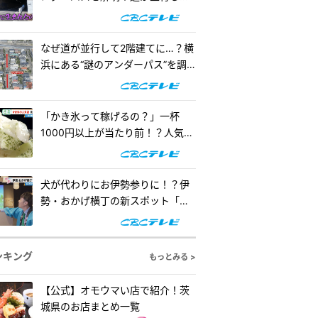
階建てになったワケとは『道との
遭遇』
なぜ道が並行して2階建てに…？横
浜にある“謎のアンダーパス”を調
査！『道との遭遇』
「かき氷って稼げるの？」一杯
1000円以上が当たり前！？人気店
の懐事情をリサーチ『チャン
ト！』
犬が代わりにお伊勢参りに！？伊
勢・おかげ横丁の新スポット「オ
カゲ屋敷」で“おかげ犬”を体験
『チャン...
ンキング
もっとみる >
【公式】オモウマい店で紹介！茨
城県のお店まとめ一覧