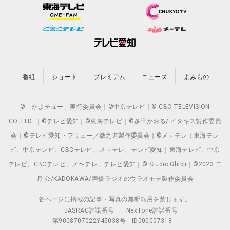
番組
ショート
プレミアム
ニュース
よみもの
©「かよチュー」実行委員会｜©中京テレビ｜© CBC TELEVISION
CO.,LTD. ｜©テレビ愛知｜©東海テレビ｜©多田かおる/ イタキス製作委員
会｜©テレビ愛知・フリュー／徹之進製作委員会｜©メ～テレ｜東海テレ
ビ、中京テレビ、CBCテレビ、メ～テレ、テレビ愛知｜東海テレビ、中京
テレビ、CBCテレビ、メ〜テレ、テレビ愛知｜© Studio Ghibli｜©2023 二
月 公/KADOKAWA/声優ラジオのウラオモテ製作委員会
各ページに掲載の記事・写真の無断転用を禁じます。
JASRAC許諾番号
NexTone許諾番号
第9008707022Y45038号
ID000007318