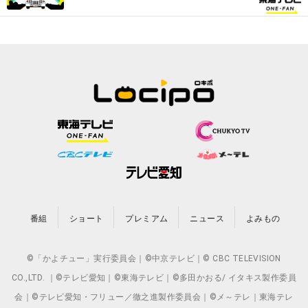
番組
ショート
プレミアム
ニュース
よみもの
©「かよチュー」実行委員会｜©中京テレビ｜© CBC TELEVISION
CO.,LTD. ｜©テレビ愛知｜©東海テレビ｜©多田かおる/ イタキス製作委員
会｜©テレビ愛知・フリュー／徹之進製作委員会｜©メ～テレ｜東海テレ