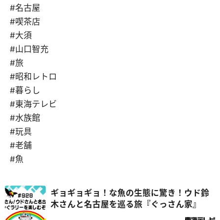
#名古屋
#喫茶店
#大須
#山口智充
#旅
#昭和レトロ
#暮らし
#東海テレビ
#水族館
#玩具
#老舗
#魚
ギョギョギョ！な魚の生態に驚き！ウド鈴
木さんと名古屋を巡る旅『ぐっさん家』