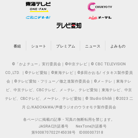
番組
ショート
プレミアム
ニュース
よみもの
©「かよチュー」実行委員会｜©中京テレビ｜© CBC TELEVISION
CO.,LTD. ｜©テレビ愛知｜©東海テレビ｜©多田かおる/ イタキス製作委員
会｜©テレビ愛知・フリュー／徹之進製作委員会｜©メ～テレ｜東海テレ
ビ、中京テレビ、CBCテレビ、メ～テレ、テレビ愛知｜東海テレビ、中京
テレビ、CBCテレビ、メ〜テレ、テレビ愛知｜© Studio Ghibli｜©2023 二
月 公/KADOKAWA/声優ラジオのウラオモテ製作委員会
各ページに掲載の記事・写真の無断転用を禁じます。
JASRAC許諾番号
NexTone許諾番号
第9008707022Y45038号
ID000007318