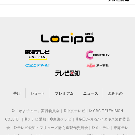
番組
ショート
プレミアム
ニュース
よみもの
©「かよチュー」実行委員会｜©中京テレビ｜© CBC TELEVISION
CO.,LTD. ｜©テレビ愛知｜©東海テレビ｜©多田かおる/ イタキス製作委員
会｜©テレビ愛知・フリュー／徹之進製作委員会｜©メ～テレ｜東海テレ