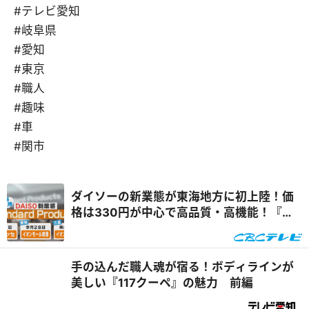
#テレビ愛知
#岐阜県
#愛知
#東京
#職人
#趣味
#車
#関市
ダイソーの新業態が東海地方に初上陸！価
格は330円が中心で高品質・高機能！『チ
ャント！』
手の込んだ職人魂が宿る！ボディラインが
美しい『117クーペ』の魅力 前編