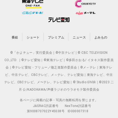
番組
ショート
プレミアム
ニュース
よみもの
©「かよチュー」実行委員会｜©中京テレビ｜© CBC TELEVISION
CO.,LTD. ｜©テレビ愛知｜©東海テレビ｜©多田かおる/ イタキス製作委員
会｜©テレビ愛知・フリュー／徹之進製作委員会｜©メ～テレ｜東海テレ
ビ、中京テレビ、CBCテレビ、メ～テレ、テレビ愛知｜東海テレビ、中京
テレビ、CBCテレビ、メ〜テレ、テレビ愛知｜© Studio Ghibli｜©2023 二
月 公/KADOKAWA/声優ラジオのウラオモテ製作委員会
各ページに掲載の記事・写真の無断転用を禁じます。
JASRAC許諾番号
NexTone許諾番号
第9008707022Y45038号
ID000007318