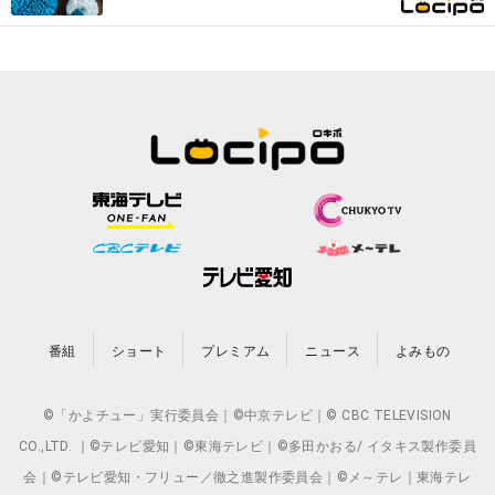
番組
ショート
プレミアム
ニュース
よみもの
©「かよチュー」実行委員会｜©中京テレビ｜© CBC TELEVISION
CO.,LTD. ｜©テレビ愛知｜©東海テレビ｜©多田かおる/ イタキス製作委員
会｜©テレビ愛知・フリュー／徹之進製作委員会｜©メ～テレ｜東海テレ