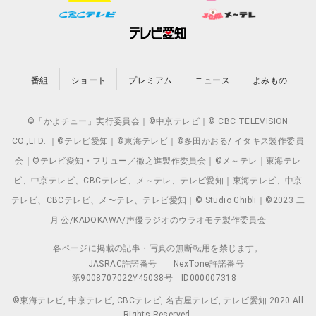
番組
ショート
プレミアム
ニュース
よみもの
©「かよチュー」実行委員会｜©中京テレビ｜© CBC TELEVISION
CO.,LTD. ｜©テレビ愛知｜©東海テレビ｜©多田かおる/ イタキス製作委員
会｜©テレビ愛知・フリュー／徹之進製作委員会｜©メ～テレ｜東海テレ
ビ、中京テレビ、CBCテレビ、メ～テレ、テレビ愛知｜東海テレビ、中京
テレビ、CBCテレビ、メ〜テレ、テレビ愛知｜© Studio Ghibli｜©2023 二
月 公/KADOKAWA/声優ラジオのウラオモテ製作委員会
各ページに掲載の記事・写真の無断転用を禁じます。
JASRAC許諾番号
NexTone許諾番号
第9008707022Y45038号
ID000007318
©東海テレビ, 中京テレビ, CBCテレビ, 名古屋テレビ, テレビ愛知 2020 All
Rights Reserved.