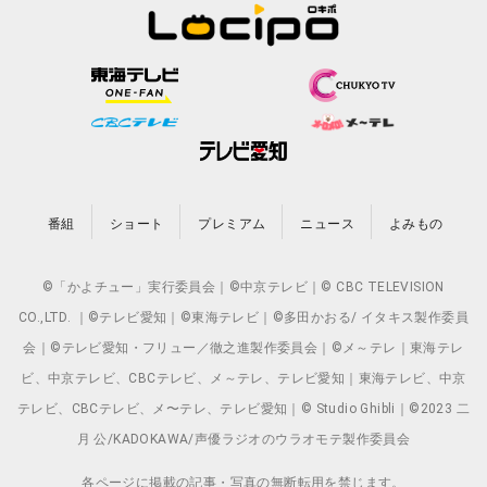
番組
ショート
プレミアム
ニュース
よみもの
©「かよチュー」実行委員会｜©中京テレビ｜© CBC TELEVISION
CO.,LTD. ｜©テレビ愛知｜©東海テレビ｜©多田かおる/ イタキス製作委員
会｜©テレビ愛知・フリュー／徹之進製作委員会｜©メ～テレ｜東海テレ
ビ、中京テレビ、CBCテレビ、メ～テレ、テレビ愛知｜東海テレビ、中京
テレビ、CBCテレビ、メ〜テレ、テレビ愛知｜© Studio Ghibli｜©2023 二
月 公/KADOKAWA/声優ラジオのウラオモテ製作委員会
各ページに掲載の記事・写真の無断転用を禁じます。