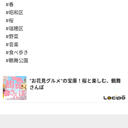
#春
#昭和区
#桜
#瑞穂区
#野菜
#音楽
#食べ歩き
#鶴舞公園
“お花見グルメ”の宝庫！桜と楽しむ、鶴舞
さんぽ