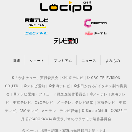
番組
ショート
プレミアム
ニュース
よみもの
©「かよチュー」実行委員会｜©中京テレビ｜© CBC TELEVISION
CO.,LTD. ｜©テレビ愛知｜©東海テレビ｜©多田かおる/ イタキス製作委員
会｜©テレビ愛知・フリュー／徹之進製作委員会｜©メ～テレ｜東海テレ
ビ、中京テレビ、CBCテレビ、メ～テレ、テレビ愛知｜東海テレビ、中京
テレビ、CBCテレビ、メ〜テレ、テレビ愛知｜© Studio Ghibli｜©2023 二
月 公/KADOKAWA/声優ラジオのウラオモテ製作委員会
各ページに掲載の記事・写真の無断転用を禁じます。