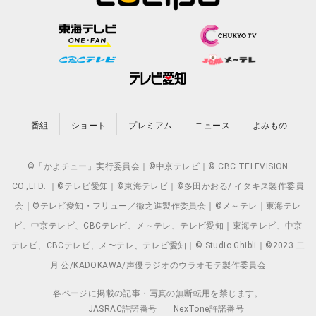
番組
ショート
プレミアム
ニュース
よみもの
©「かよチュー」実行委員会｜©中京テレビ｜© CBC TELEVISION
CO.,LTD. ｜©テレビ愛知｜©東海テレビ｜©多田かおる/ イタキス製作委員
会｜©テレビ愛知・フリュー／徹之進製作委員会｜©メ～テレ｜東海テレ
ビ、中京テレビ、CBCテレビ、メ～テレ、テレビ愛知｜東海テレビ、中京
テレビ、CBCテレビ、メ〜テレ、テレビ愛知｜© Studio Ghibli｜©2023 二
月 公/KADOKAWA/声優ラジオのウラオモテ製作委員会
各ページに掲載の記事・写真の無断転用を禁じます。
JASRAC許諾番号
NexTone許諾番号