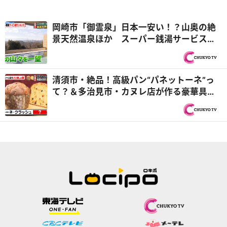
岡崎市「御霊泉」日本一安い！？山奥の絶
景天然温泉ほか スーパー銭湯サービス数
ランキング！『PS純金（ゴールド）』
清須市・絶品！高級パン“パネットーネ”っ
て？＆多治見市・カヌレ店が作る豪華具材
キッシュ コーヒーに合うパン探しの旅 庄
内川編！『PS純金（ゴールド）』