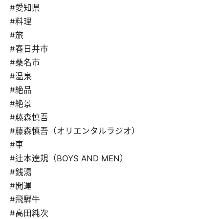
#愛知県
#料理
#旅
#春日井市
#桑名市
#温泉
#絶品
#絶景
#藤森慎吾
#藤森慎吾（オリエンタルラジオ）
#車
#辻本達規（BOYS AND MEN）
#銭湯
#開運
#飛騨牛
#高田純次