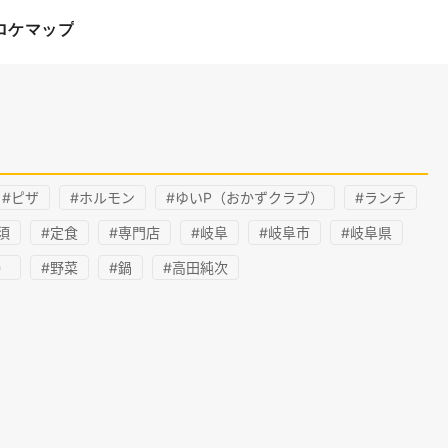
ロケマップ
#ピザ
#ホルモン
#ゆいP（おかずクラブ）
#ランチ
須
#定食
#専門店
#岐阜
#岐阜市
#岐阜県
）
#野菜
#鍋
#高田純次