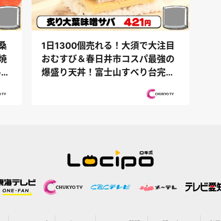
桑
1日1300個売れる！大須で大注目
焼
おむすび＆春日井市コスパ最強の
ル
爆盛り天丼！富士山すべり台完全
制覇の旅...