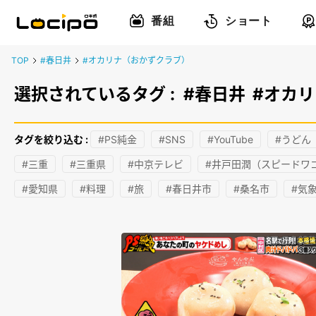
番組
ショート
TOP
#春日井
#オカリナ（おかずクラブ）
選択されているタグ :
#春日井
#オカ
タグを絞り込む :
#PS純金
#SNS
#YouTube
#うどん
#三重
#三重県
#中京テレビ
#井戸田潤（スピードワ
#愛知県
#料理
#旅
#春日井市
#桑名市
#気