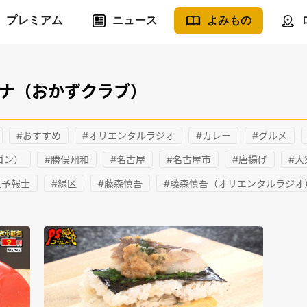
プレミアム
ニュース
よみもの
リナ（おかずクラブ）
#おすすめ
#オリエンタルラジオ
#カレー
#グルメ
ゴン）
#勝俣州和
#名古屋
#名古屋市
#唐揚げ
#大
象予報士
#緑区
#藤森慎吾
#藤森慎吾（オリエンタルラジオ