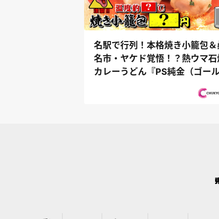
名駅で行列！本格焼き小籠包＆
名市・ヤケド覚悟！？熱ウマ石
カレーうどん『PS純金（ゴー
ド）』