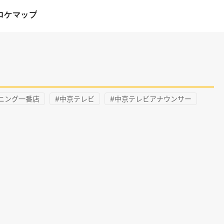
ロケマップ
ニング一番店
#中京テレビ
#中京テレビアナウンサー