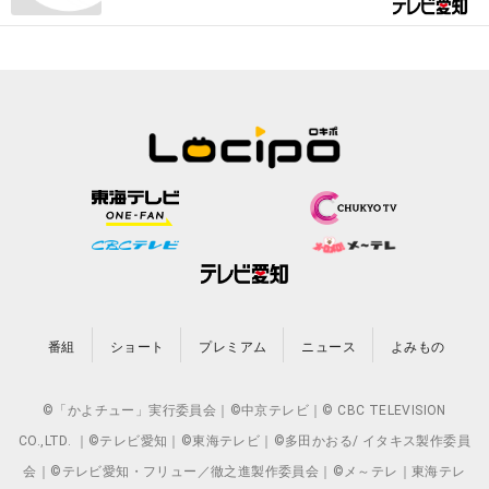
番組
ショート
プレミアム
ニュース
よみもの
©「かよチュー」実行委員会｜©中京テレビ｜© CBC TELEVISION
CO.,LTD. ｜©テレビ愛知｜©東海テレビ｜©多田かおる/ イタキス製作委員
会｜©テレビ愛知・フリュー／徹之進製作委員会｜©メ～テレ｜東海テレ