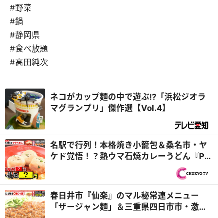
#野菜
#鍋
#静岡県
#食べ放題
#高田純次
ネコがカップ麺の中で遊ぶ!?「浜松ジオラ
マグランプリ」傑作選【Vol.4】
名駅で行列！本格焼き小籠包＆桑名市・ヤ
ケド覚悟！？熱ウマ石焼カレーうどん『PS
純金（ゴールド）』
春日井市『仙楽』のマル秘常連メニュー
「ザージャン麺」＆三重県四日市市・激安