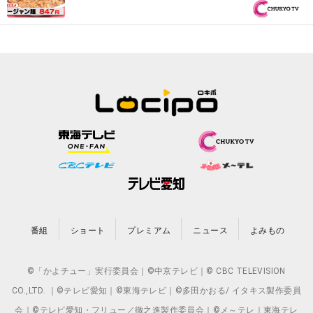
海鮮食堂がうどん店開店！『PS純金（ゴー
ルド）』
番組
ショート
プレミアム
ニュース
よみもの
©「かよチュー」実行委員会｜©中京テレビ｜© CBC TELEVISION
CO.,LTD. ｜©テレビ愛知｜©東海テレビ｜©多田かおる/ イタキス製作委員
会｜©テレビ愛知・フリュー／徹之進製作委員会｜©メ～テレ｜東海テレ