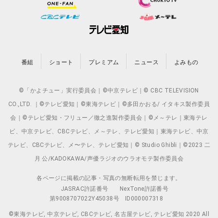
番組
ショート
プレミアム
ニュース
よみもの
©「かよチュー」実行委員会｜©中京テレビ｜© CBC TELEVISION
CO.,LTD. ｜©テレビ愛知｜©東海テレビ｜©多田かおる/ イタキス製作委員
会｜©テレビ愛知・フリュー／徹之進製作委員会｜©メ～テレ｜東海テレ
ビ、中京テレビ、CBCテレビ、メ～テレ、テレビ愛知｜東海テレビ、中京
テレビ、CBCテレビ、メ〜テレ、テレビ愛知｜© Studio Ghibli｜©2023 二
月 公/KADOKAWA/声優ラジオのウラオモテ製作委員会
各ページに掲載の記事・写真の無断転用を禁じます。
JASRAC許諾番号
NexTone許諾番号
第9008707022Y45038号
ID000007318
©東海テレビ, 中京テレビ, CBCテレビ, 名古屋テレビ, テレビ愛知 2020 All