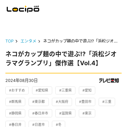
TOP
エンタメ
ネコがカップ麺の中で遊ぶ!?「浜松ジオラマグランプリ」傑作選【Vol.4】
ネコがカップ麺の中で遊ぶ!?「浜松ジオ
ラマグランプリ」傑作選【Vol.4】
2024年08月30日
#おすすめ
#愛知県
#三重県
#愛知
#群馬県
#東京都
#大阪府
#豊田市
#三重
#静岡県
#春日井市
#滋賀県
#東京
#春日井
#日進市
#冬