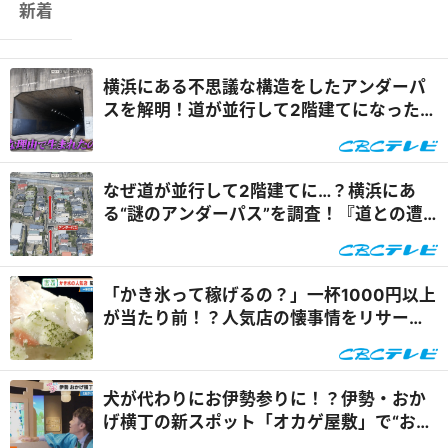
新着
横浜にある不思議な構造をしたアンダーパ
スを解明！道が並行して2階建てになったワ
ケとは『道との遭遇』
なぜ道が並行して2階建てに…？横浜にあ
る“謎のアンダーパス”を調査！『道との遭
遇』
「かき氷って稼げるの？」一杯1000円以上
が当たり前！？人気店の懐事情をリサーチ
『チャント！』
犬が代わりにお伊勢参りに！？伊勢・おか
げ横丁の新スポット「オカゲ屋敷」で“おか
げ犬”を体験『チャン...