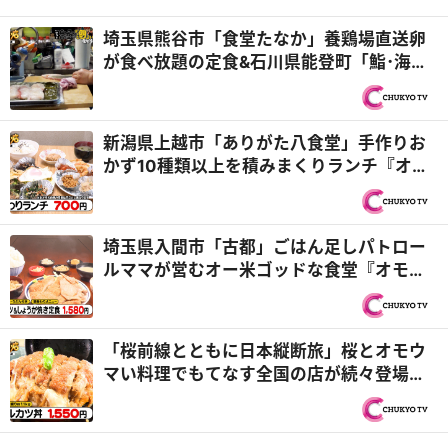
埼玉県熊谷市「食堂たなか」養鶏場直送卵
が食べ放題の定食&石川県能登町「鮨･海鮮
料理 津久司」震災...
新潟県上越市「ありがた八食堂」手作りお
かず10種類以上を積みまくりランチ『オモ
ウマい店』
埼玉県入間市「古都」ごはん足しパトロー
ルママが営むオー米ゴッドな食堂『オモウ
マい店』
「桜前線とともに日本縦断旅」桜とオモウ
マい料理でもてなす全国の店が続々登場！
『オモウマい店』