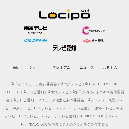
番組
ショート
プレミアム
ニュース
よみもの
©「かよチュー」実行委員会｜©中京テレビ｜© CBC TELEVISION
CO.,LTD. ｜©テレビ愛知｜©東海テレビ｜©多田かおる/ イタキス製作委員
会｜©テレビ愛知・フリュー／徹之進製作委員会｜©メ～テレ｜東海テレ
ビ、中京テレビ、CBCテレビ、メ～テレ、テレビ愛知｜東海テレビ、中京
テレビ、CBCテレビ、メ〜テレ、テレビ愛知｜© Studio Ghibli｜©2023 二
月 公/KADOKAWA/声優ラジオのウラオモテ製作委員会