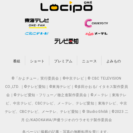
番組
ショート
プレミアム
ニュース
よみもの
©「かよチュー」実行委員会｜©中京テレビ｜© CBC TELEVISION
CO.,LTD. ｜©テレビ愛知｜©東海テレビ｜©多田かおる/ イタキス製作委員
会｜©テレビ愛知・フリュー／徹之進製作委員会｜©メ～テレ｜東海テレ
ビ、中京テレビ、CBCテレビ、メ～テレ、テレビ愛知｜東海テレビ、中京
テレビ、CBCテレビ、メ〜テレ、テレビ愛知｜© Studio Ghibli｜©2023 二
月 公/KADOKAWA/声優ラジオのウラオモテ製作委員会
各ページに掲載の記事・写真の無断転用を禁じます。