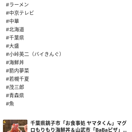
#ラーメン
#中京テレビ
#中華
#北海道
#千葉県
#大盛
#小峠英二（バイきんぐ）
#海鮮丼
#箭内夢菜
#若槻千夏
#茂三郎
#青森県
#魚
千葉県銚子市「お食事処 ヤマタくん」マグ
ロもりもり海鮮丼＆山武市「BaBaピザ」平