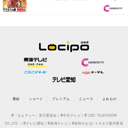
均年齢80歳の6人店主が再び登場『オモウ
マい店』
番組
ショート
プレミアム
ニュース
よみもの
©「かよチュー」実行委員会｜©中京テレビ｜© CBC TELEVISION
CO.,LTD. ｜©テレビ愛知｜©東海テレビ｜©多田かおる/ イタキス製作委員