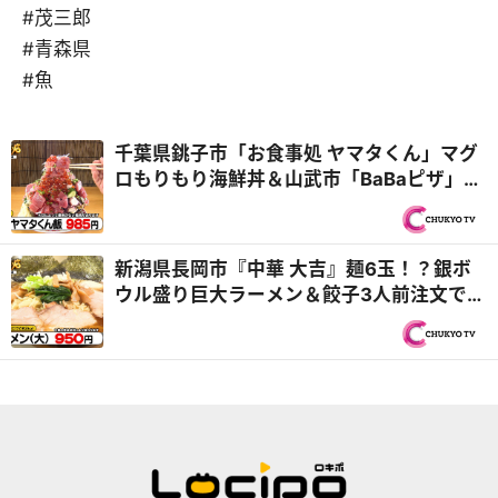
#茂三郎
#青森県
#魚
千葉県銚子市「お食事処 ヤマタくん」マグ
ロもりもり海鮮丼＆山武市「BaBaピザ」平
均年齢80歳の6人店主が再び登場『オモウ
マい店』
新潟県長岡市『中華 大吉』麺6玉！？銀ボ
ウル盛り巨大ラーメン＆餃子3人前注文で
100個！？『オモウマい店』