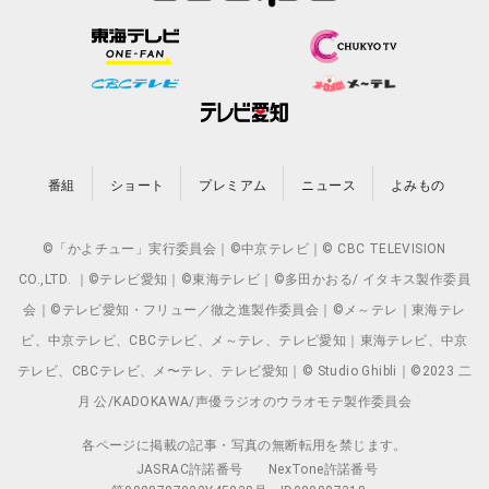
番組
ショート
プレミアム
ニュース
よみもの
©「かよチュー」実行委員会｜©中京テレビ｜© CBC TELEVISION
CO.,LTD. ｜©テレビ愛知｜©東海テレビ｜©多田かおる/ イタキス製作委員
会｜©テレビ愛知・フリュー／徹之進製作委員会｜©メ～テレ｜東海テレ
ビ、中京テレビ、CBCテレビ、メ～テレ、テレビ愛知｜東海テレビ、中京
テレビ、CBCテレビ、メ〜テレ、テレビ愛知｜© Studio Ghibli｜©2023 二
月 公/KADOKAWA/声優ラジオのウラオモテ製作委員会
各ページに掲載の記事・写真の無断転用を禁じます。
JASRAC許諾番号
NexTone許諾番号