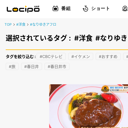
番組
ショート
TOP
#洋食
#なりゆきアフロ
選択されているタグ :
#洋食
#なりゆ
タグを絞り込む :
#CBCテレビ
#イケメン
#おすすめ
#旅
#春日井
#春日井市