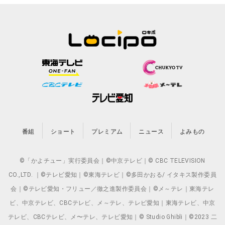
番組
ショート
プレミアム
ニュース
よみもの
©「かよチュー」実行委員会｜©中京テレビ｜© CBC TELEVISION
CO.,LTD. ｜©テレビ愛知｜©東海テレビ｜©多田かおる/ イタキス製作委員
会｜©テレビ愛知・フリュー／徹之進製作委員会｜©メ～テレ｜東海テレ
ビ、中京テレビ、CBCテレビ、メ～テレ、テレビ愛知｜東海テレビ、中京
テレビ、CBCテレビ、メ〜テレ、テレビ愛知｜© Studio Ghibli｜©2023 二