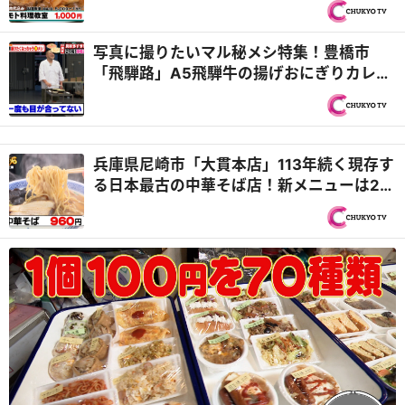
＆千種区「麵屋はなび」名人直伝！一生も
ののチャーハンの極意『PS純金（ゴール
ド）』
写真に撮りたいマル秘メシ特集！豊橋市
「飛騨路」A5飛騨牛の揚げおにぎりカレー
＆東区「人見知りうどん」店主もうどんも
人見知り！？麺を隠すユニークうどん『PS
純金（ゴールド）』
兵庫県尼崎市「大貫本店」113年続く現存す
る日本最古の中華そば店！新メニューは20
年に一度！？継ぎ足し醤油の中華そば＆ス
コップ焼きめし『オモウマい店』