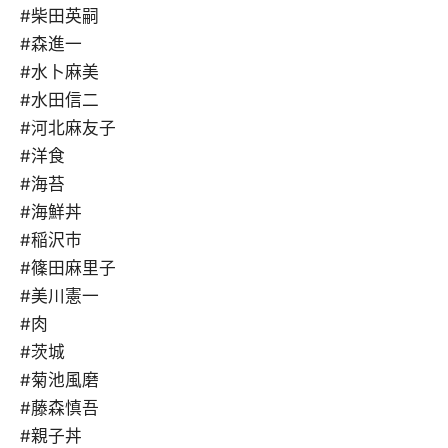
#柴田英嗣
#森進一
#水卜麻美
#水田信二
#河北麻友子
#洋食
#海苔
#海鮮丼
#稲沢市
#篠田麻里子
#美川憲一
#肉
#茨城
#菊池風磨
#藤森慎吾
#親子丼