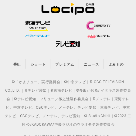
番組
ショート
プレミアム
ニュース
よみもの
©「かよチュー」実行委員会｜©中京テレビ｜© CBC TELEVISION
CO.,LTD. ｜©テレビ愛知｜©東海テレビ｜©多田かおる/ イタキス製作委員
会｜©テレビ愛知・フリュー／徹之進製作委員会｜©メ～テレ｜東海テレ
ビ、中京テレビ、CBCテレビ、メ～テレ、テレビ愛知｜東海テレビ、中京
テレビ、CBCテレビ、メ〜テレ、テレビ愛知｜© Studio Ghibli｜©2023 二
月 公/KADOKAWA/声優ラジオのウラオモテ製作委員会