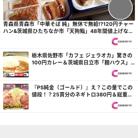
青森県青森市「中華そば 純」無休で無給⁉120円チャー
ハン&茨城県ひたちなか市「天狗鮨」48年間値上げな
し！本格職人が握る100均寿司『オモウマい店』
栃木県佐野市「カフェ ジェラオカ」驚きの
100円カレー＆茨城県日立市「麺ハウス」
200円の仏様ラーメンが再び！激安店の現
在は？『オモウマい店』
『PS純金（ゴールド）』え？この量でこの
値段！？25貫分のネギトロ380円＆総重量
6.5kgタワーチャーハン