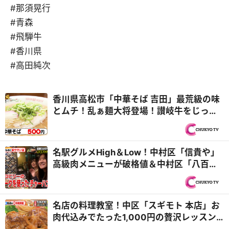
#那須晃行
#青森
#飛騨牛
#香川県
#高田純次
香川県高松市「中華そば 吉田」最荒級の味
とムチ！乱ぁ麺大将登場！讃岐牛をじっく
り煮込んだ極上中華そば『オモウマい店』
名駅グルメHigh＆Low！中村区「信貴や」
高級肉メニューが破格値＆中村区「八百屋
ダイニング やすべえ」ドリンク1杯でおばん
ざい食べ放題『PS純金（ゴールド）』
名店の料理教室！中区「スギモト 本店」お
肉代込みでたった1,000円の贅沢レッスン