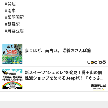
#開運
#電車
#飯羽間駅
#鶴舞駅
#麻婆豆腐
歩くほど、面白い。 沿線おさんぽ旅
新スイーツ“シュヌレ”を発見！覚王山の個
性派ショップをめぐるJeep旅！『ぐっさん
家』