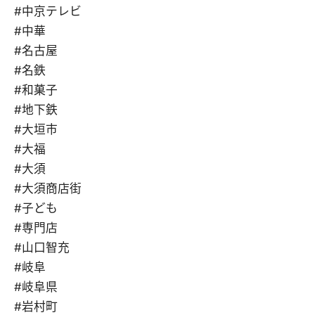
#中京テレビ
#中華
#名古屋
#名鉄
#和菓子
#地下鉄
#大垣市
#大福
#大須
#大須商店街
#子ども
#専門店
#山口智充
#岐阜
#岐阜県
#岩村町