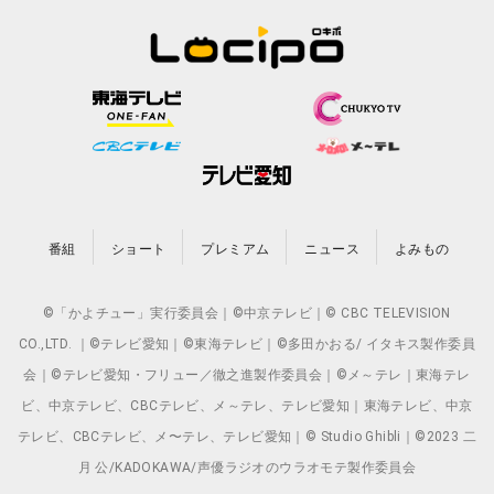
番組
ショート
プレミアム
ニュース
よみもの
©「かよチュー」実行委員会｜©中京テレビ｜© CBC TELEVISION
CO.,LTD. ｜©テレビ愛知｜©東海テレビ｜©多田かおる/ イタキス製作委員
会｜©テレビ愛知・フリュー／徹之進製作委員会｜©メ～テレ｜東海テレ
ビ、中京テレビ、CBCテレビ、メ～テレ、テレビ愛知｜東海テレビ、中京
テレビ、CBCテレビ、メ〜テレ、テレビ愛知｜© Studio Ghibli｜©2023 二
月 公/KADOKAWA/声優ラジオのウラオモテ製作委員会