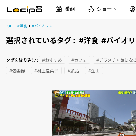
番組
ショート
TOP
#洋食
#バイオリン
選択されているタグ :
#洋食
#バイオリ
タグを絞り込む :
#おすすめ
#カフェ
#デラメチャ気にな
#弦楽器
#村上佳菜子
#絶品
#金山