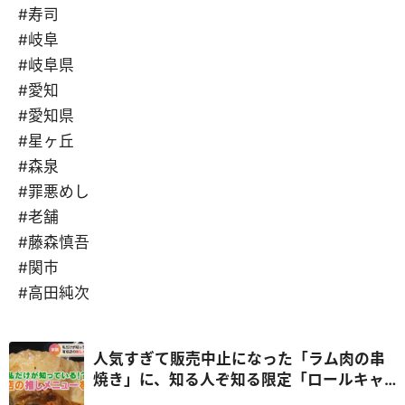
#寿司
#岐阜
#岐阜県
#愛知
#愛知県
#星ヶ丘
#森泉
#罪悪めし
#老舗
#藤森慎吾
#関市
#高田純次
人気すぎて販売中止になった「ラム肉の串
焼き」に、知る人ぞ知る限定「ロールキャ
ベツ」！あなたの家族の推しメニューを大