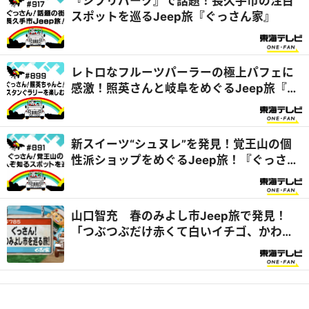
『ジブリパーク』で話題！長久手市の注目
スポットを巡るJeep旅『ぐっさん家』
レトロなフルーツパーラーの極上パフェに
感激！照英さんと岐阜をめぐるJeep旅『ぐ
っさん家』
新スイーツ“シュヌレ”を発見！覚王山の個
性派ショップをめぐるJeep旅！『ぐっさん
家』
山口智充 春のみよし市Jeep旅で発見！
「つぶつぶだけ赤くて白いイチゴ、かわい
いね！」 『ぐっさん家』