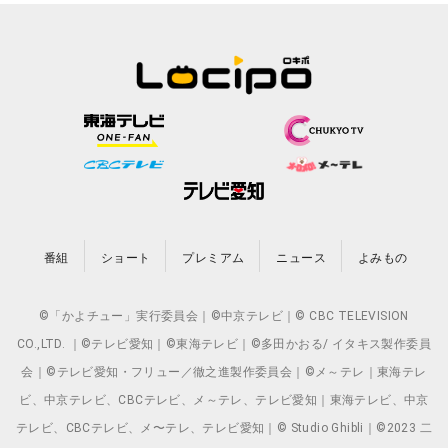
番組
ショート
プレミアム
ニュース
よみもの
©「かよチュー」実行委員会｜©中京テレビ｜© CBC TELEVISION
CO.,LTD. ｜©テレビ愛知｜©東海テレビ｜©多田かおる/ イタキス製作委員
会｜©テレビ愛知・フリュー／徹之進製作委員会｜©メ～テレ｜東海テレ
ビ、中京テレビ、CBCテレビ、メ～テレ、テレビ愛知｜東海テレビ、中京
テレビ、CBCテレビ、メ〜テレ、テレビ愛知｜© Studio Ghibli｜©2023 二