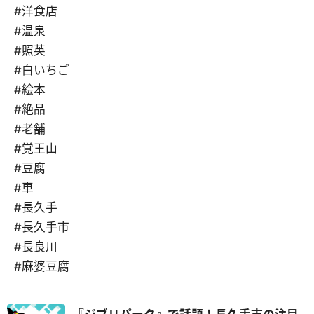
#洋食店
#温泉
#照英
#白いちご
#絵本
#絶品
#老舗
#覚王山
#豆腐
#車
#長久手
#長久手市
#長良川
#麻婆豆腐