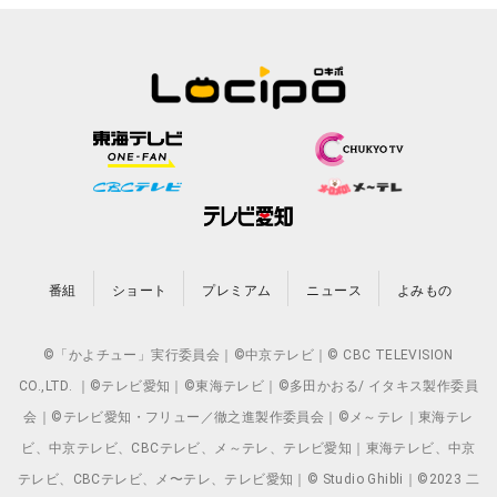
番組
ショート
プレミアム
ニュース
よみもの
©「かよチュー」実行委員会｜©中京テレビ｜© CBC TELEVISION
CO.,LTD. ｜©テレビ愛知｜©東海テレビ｜©多田かおる/ イタキス製作委員
会｜©テレビ愛知・フリュー／徹之進製作委員会｜©メ～テレ｜東海テレ
ビ、中京テレビ、CBCテレビ、メ～テレ、テレビ愛知｜東海テレビ、中京
テレビ、CBCテレビ、メ〜テレ、テレビ愛知｜© Studio Ghibli｜©2023 二