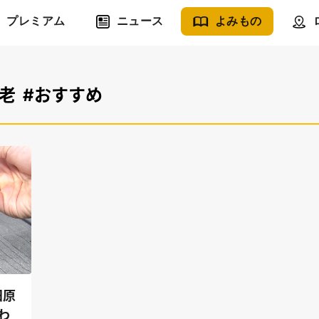
プレミアム
ニュース
よみもの
老
#おすすめ
田原
わ