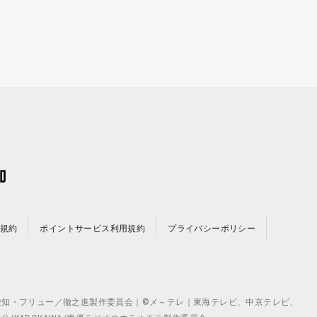
規約
ポイントサービス利用規約
プライバシーポリシー
©テレビ愛知・フリュー／徹之進製作委員会｜©メ～テレ｜東海テレビ、中京テレビ、