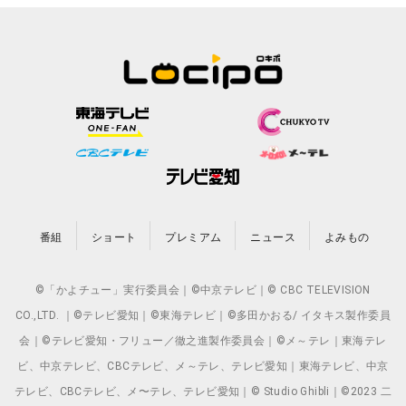
番組
ショート
プレミアム
ニュース
よみもの
©「かよチュー」実行委員会｜©中京テレビ｜© CBC TELEVISION
CO.,LTD. ｜©テレビ愛知｜©東海テレビ｜©多田かおる/ イタキス製作委員
会｜©テレビ愛知・フリュー／徹之進製作委員会｜©メ～テレ｜東海テレ
ビ、中京テレビ、CBCテレビ、メ～テレ、テレビ愛知｜東海テレビ、中京
テレビ、CBCテレビ、メ〜テレ、テレビ愛知｜© Studio Ghibli｜©2023 二