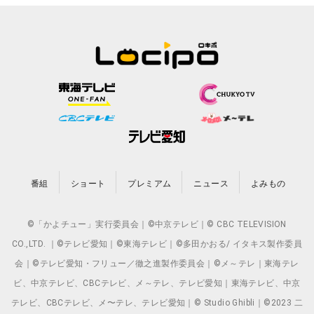
番組
ショート
プレミアム
ニュース
よみもの
©「かよチュー」実行委員会｜©中京テレビ｜© CBC TELEVISION
CO.,LTD. ｜©テレビ愛知｜©東海テレビ｜©多田かおる/ イタキス製作委員
会｜©テレビ愛知・フリュー／徹之進製作委員会｜©メ～テレ｜東海テレ
ビ、中京テレビ、CBCテレビ、メ～テレ、テレビ愛知｜東海テレビ、中京
テレビ、CBCテレビ、メ〜テレ、テレビ愛知｜© Studio Ghibli｜©2023 二