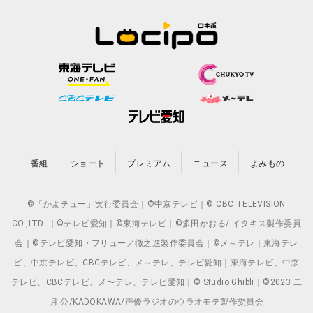
番組
ショート
プレミアム
ニュース
よみもの
©「かよチュー」実行委員会｜©中京テレビ｜© CBC TELEVISION
CO.,LTD. ｜©テレビ愛知｜©東海テレビ｜©多田かおる/ イタキス製作委員
会｜©テレビ愛知・フリュー／徹之進製作委員会｜©メ～テレ｜東海テレ
ビ、中京テレビ、CBCテレビ、メ～テレ、テレビ愛知｜東海テレビ、中京
テレビ、CBCテレビ、メ〜テレ、テレビ愛知｜© Studio Ghibli｜©2023 二
月 公/KADOKAWA/声優ラジオのウラオモテ製作委員会