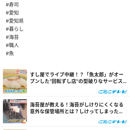
#寿司
#愛知
#愛知県
#暮らし
#海苔
#職人
#魚
すし屋でライブ中継！？「魚太郎」がオー
プンした“回転ずし店”の型破りなサービス
内容とは『チャント！』
海苔屋が教える！海苔がしけりにくくなる
意外な保管場所とは？しけってしまった場
合の大量消費レシピも『チャント！』