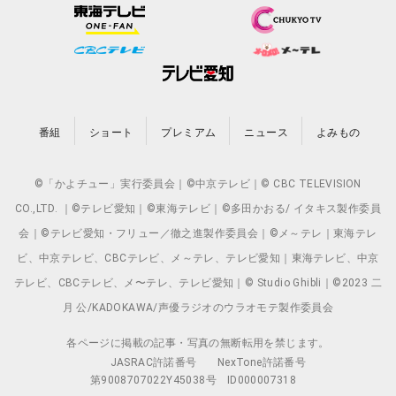
番組
ショート
プレミアム
ニュース
よみもの
©「かよチュー」実行委員会｜©中京テレビ｜© CBC TELEVISION
CO.,LTD. ｜©テレビ愛知｜©東海テレビ｜©多田かおる/ イタキス製作委員
会｜©テレビ愛知・フリュー／徹之進製作委員会｜©メ～テレ｜東海テレ
ビ、中京テレビ、CBCテレビ、メ～テレ、テレビ愛知｜東海テレビ、中京
テレビ、CBCテレビ、メ〜テレ、テレビ愛知｜© Studio Ghibli｜©2023 二
月 公/KADOKAWA/声優ラジオのウラオモテ製作委員会
各ページに掲載の記事・写真の無断転用を禁じます。
JASRAC許諾番号
NexTone許諾番号
第9008707022Y45038号
ID000007318