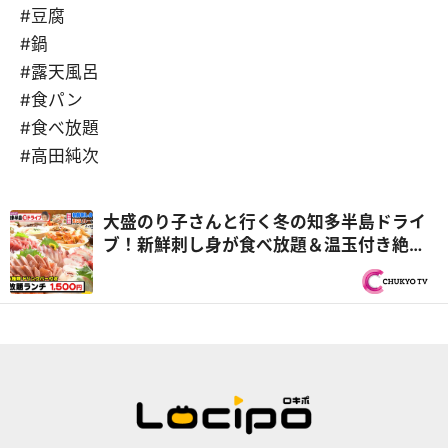
#豆腐
#鍋
#露天風呂
#食パン
#食べ放題
#高田純次
大盛のり子さんと行く冬の知多半島ドライ
ブ！新鮮刺し身が食べ放題＆温玉付き絶品
みそカツ鍋『PS純金（ゴールド）』