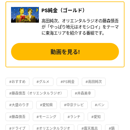
PS純金（ゴールド）
高田純次、オリエンタルラジオの藤森慎吾
が「やっぱり地元はオモシロイ」をテーマ
に東海エリアを紹介する番組です。
動画を見る!
#おすすめ
#グルメ
#PS純金
#高田純次
#藤森慎吾（オリエンタルラジオ）
#井森美幸
#大盛のり子
#愛知県
#中京テレビ
#パン
#藤森慎吾
#モーニング
#ランチ
#愛知
#ドライブ
#オリエンタルラジオ
#露天風呂
#鍋