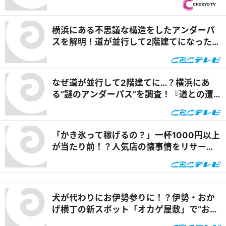
強コラボで可能性は無限大！＆「福来源」
で食べられる安城の新名物「◯◯飯」に注
横浜にある不思議な構造をしたアンダーパ
目！ 『PS純金（ゴールド）』
スを解明！道が並行して2階建てになったワ
ケとは『道との遭遇』
なぜ道が並行して2階建てに…？横浜にあ
る“謎のアンダーパス”を調査！『道との遭
遇』
「かき氷って稼げるの？」一杯1000円以上
が当たり前！？人気店の懐事情をリサーチ
『チャント！』
犬が代わりにお伊勢参りに！？伊勢・おか
げ横丁の新スポット「オカゲ屋敷」で“おか
げ犬”を体験『チャント！』