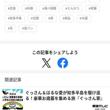
#定食
#料理
#食べ放題
#とんかつ
#老舗
#知多半島
#豆腐
#旅
#絶品
#大盛
#冬
#食パン
この記事をシェアしよう
関連記事
ぐっさん＆はるな愛が知多半島を駆け巡
る！豪華お歳暮を集める旅『ぐっさん家』