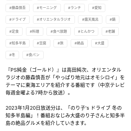
#藤森慎吾
#モーニング
#ランチ
#愛知
#ドライブ
#オリエンタルラジオ
#露天風呂
#鍋
#定食
#料理
#食べ放題
#とんかつ
#老舗
#知多半島
#豆腐
#旅
#絶品
#大盛
#冬
#食パン
『PS純金（ゴールド）』は高田純次、オリエンタル
ラジオの藤森慎吾が「やっぱり地元はオモシロイ」を
テーマに東海エリアを紹介する番組です（中京テレビ
毎週金曜よる7時から放送）。
2023年1月20日放送分は、「のり子's ドライブ 冬の
知多半島編」！番組おなじみ大盛のり子さんと知多半
島の絶品グルメを紹介していきます。