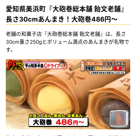
愛知県美浜町『大砲巻総本舗 飴文老舗』
長さ30cmあんまき！大砲巻486円～
老舗の和菓子店『大砲巻総本舗 飴文老舗』は、長さ
30cm重さ250gとボリューム満点のあんまきが名物で
す。