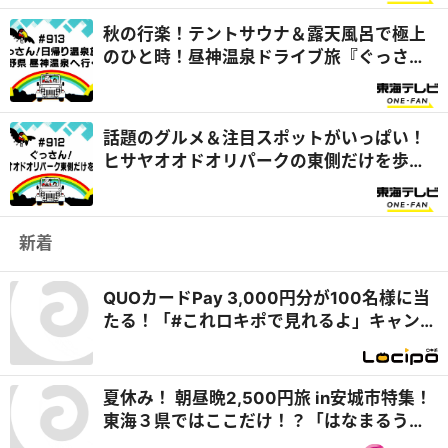
秋の行楽！テントサウナ＆露天風呂で極上
のひと時！昼神温泉ドライブ旅『ぐっさん
家』
話題のグルメ＆注目スポットがいっぱい！
ヒサヤオオドオリパークの東側だけを歩く
旅『ぐっさん家』
新着
QUOカードPay 3,000円分が100名様に当
たる！「#これロキポで見れるよ」キャンペ
ーン
夏休み！ 朝昼晩2,500円旅 in安城市特集！
東海３県ではここだけ！？「はなまるうど
ん×吉野家 安城横山店」牛丼とうどんの最