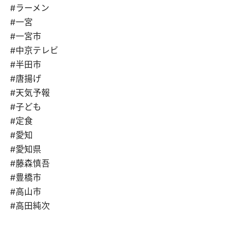
#ラーメン
#一宮
#一宮市
#中京テレビ
#半田市
#唐揚げ
#天気予報
#子ども
#定食
#愛知
#愛知県
#藤森慎吾
#豊橋市
#高山市
#高田純次