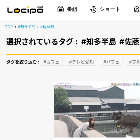
番組
ショート
TOP
#知多半島
#佐藤楓
選択されているタグ :
#知多半島
#佐藤
タグを絞り込む :
#カフェ
#テレビ愛知
#パフェ
#フ