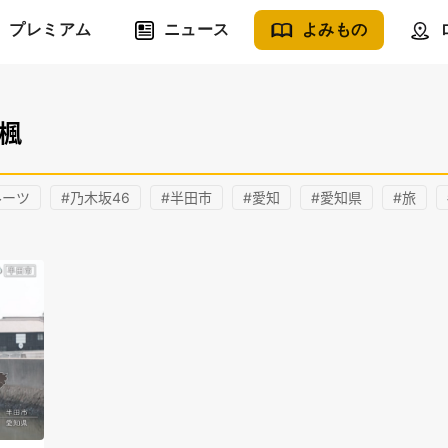
プレミアム
ニュース
よみもの
楓
ルーツ
#乃木坂46
#半田市
#愛知
#愛知県
#旅