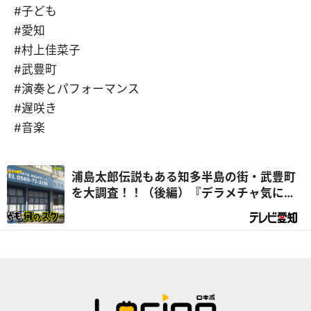
#子ども
#愛知
#村上佳菜子
#武豊町
#演奏とパフォーマンス
#遅咲き
#音楽
浦島太郎伝説もある知多半島の街・武豊町
を大調査！！（後編）『デラメチャ気にな
る！』