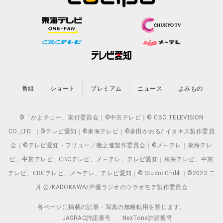
番組
ショート
プレミアム
ニュース
よみもの
©「かよチュー」実行委員会｜©中京テレビ｜© CBC TELEVISION
CO.,LTD. ｜©テレビ愛知｜©東海テレビ｜©多田かおる/ イタキス製作委員
会｜©テレビ愛知・フリュー／徹之進製作委員会｜©メ～テレ｜東海テレ
ビ、中京テレビ、CBCテレビ、メ～テレ、テレビ愛知｜東海テレビ、中京
テレビ、CBCテレビ、メ〜テレ、テレビ愛知｜© Studio Ghibli｜©2023 二
月 公/KADOKAWA/声優ラジオのウラオモテ製作委員会
各ページに掲載の記事・写真の無断転用を禁じます。
JASRAC許諾番号
NexTone許諾番号